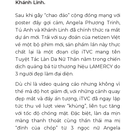
Khánh Linh.
Sau khi gây “chao đảo” cộng đồng mạng với
poster đầy gợi cảm, Angela Phương Trinh,
Tú Anh và Khánh Linh đã chính thức ra mắt
dự án mới. Trái với suy đoán của netizen Việt
về một bộ phim mới, sản phẩm lần này thực
chất lại là một đoạn clip iTVC mang tên
Tuyệt Tác Làn Da Nữ Thần nằm trong chiến
dịch quảng bá từ thương hiệu LAMERCY do
3 người đẹp làm đại diện.
Dù chỉ là video quảng cáo nhưng không vì
thế mà độ hot giảm đi, với những cảnh quay
đẹp mắt và đầy ấn tượng, iTVC đã ngay lập
tức thu về lượt view “khủng”, liên tục tăng
với tốc độ chóng mặt. Đặc biệt, làn da mịn
màng thanh thoát cùng thần thái ma mị
“đỉnh của chóp” từ 3 ngọc nữ Angela