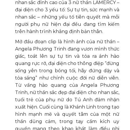
nhan sắc đỉnh cao của 3 nữ thần LAMERCY –
đại diện cho 3 yếu tố: Sự tự tin, sức mạnh và
nhan sắc – những yếu tố tiên quyết mà mỗi
người phụ nữ hiện đại đều đang tìm kiếm
trên hành trình khẳng định bản thân.
Mở đầu đoạn clip là hình ảnh của nữ thần –
Angela Phương Trinh đang vươn mình thức
giấc, toát lên sự tự tin và tỏa ra ánh hào
quang rực rỡ, đại diện cho thông điệp “đừng
sống yên trong bóng tối, hãy đứng dậy và
tỏa sáng” như chính cuộc đời nữ diễn viên.
Từ vầng hào quang của Angela Phương
Trinh, nữ thần sắc đẹp đại diện cho nhan sắc,
tuổi trẻ của phụ nữ do Tú Anh đảm nhận
xuất hiện. Cuối cùng là Khánh Linh trong tạo
hình mạnh mẽ và quyết tâm của một nữ
thần dũng cảm, trong tay cầm kích uy
quyền mang theo khao khát làm điều phi