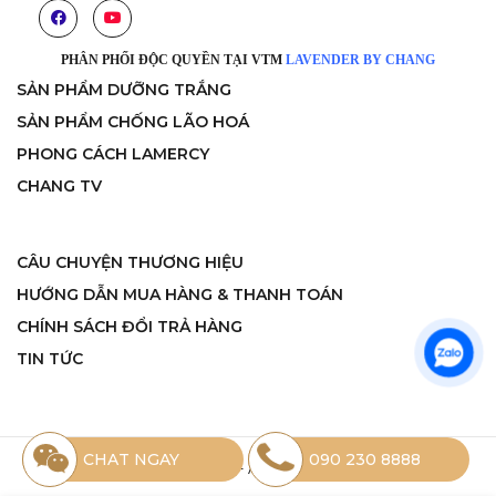
PHÂN PHỐI ĐỘC QUYỀN TẠI VTM
LAVENDER BY CHANG
SẢN PHẨM DƯỠNG TRẮNG
SẢN PHẨM CHỐNG LÃO HOÁ
PHONG CÁCH LAMERCY
CHANG TV
CÂU CHUYỆN THƯƠNG HIỆU
HƯỚNG DẪN MUA HÀNG & THANH TOÁN
CHÍNH SÁCH ĐỔI TRẢ HÀNG
TIN TỨC
CHAT NGAY
090 230 8888
©2020 Lamercy - All rights reserved.