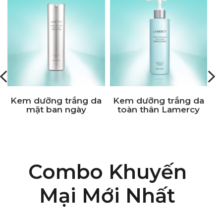
Kem dưỡng trắng da
Kem dưỡng trắng da
K
mặt ban ngày
toàn thân Lamercy
Lamercy Expert
Body Lotion
Whitening Day Cream
Combo Khuyến
Mại Mới Nhất