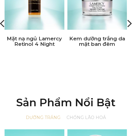
Mặt nạ ngủ Lamercy
Kem dưỡng trắng da
K
Retinol 4 Night
mặt ban đêm
Lamercy Expert
Whitening Night
Cream
Sản Phẩm Nổi Bật
DƯỠNG TRẮNG
CHỐNG LÃO HOÁ