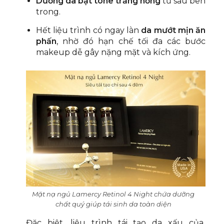
Dưỡng da bật tone trắng hồng
từ sâu bên
trong.
Hết liệu trình có ngay làn
da mướt mịn ăn
phấn
, nhờ đó hạn chế tối đa các bước
makeup dễ gây nặng mặt và kích ứng.
Mặt nạ ngủ Lamercy Retinol 4 Night chứa dưỡng
chất quý giúp tái sinh da toàn diện
Đặc biệt, liệu trình tái tạo da xấu của