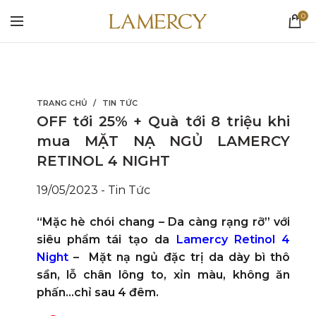
0
TRANG CHỦ
TIN TỨC
OFF tới 25% + Quà tới 8 triệu khi
mua MẶT NẠ NGỦ LAMERCY
RETINOL 4 NIGHT
19/05/2023
-
Tin Tức
“
Mặc hè chói chang – Da càng rạng rỡ
” với
siêu phẩm tái tạo da
Lamercy Retinol 4
Night
– Mặt nạ ngủ đặc trị da dày bì thô
sần, lỗ chân lông to, xỉn màu, không ăn
phấn…chỉ sau 4 đêm.