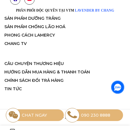
PHÂN PHỐI ĐỘC QUYỀN TẠI VTM
LAVENDER BY CHANG
SẢN PHẨM DƯỠNG TRẮNG
SẢN PHẨM CHỐNG LÃO HOÁ
PHONG CÁCH LAMERCY
CHANG TV
CÂU CHUYỆN THƯƠNG HIỆU
HƯỚNG DẪN MUA HÀNG & THANH TOÁN
CHÍNH SÁCH ĐỔI TRẢ HÀNG
TIN TỨC
CHAT NGAY
090 230 8888
©2020 Lamercy - All rights reserved.