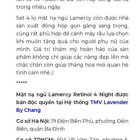
trong nhiều ngày.
Set 4 lọ mặt nạ ngủ Lamercy còn được nhà
sản xuất đóng hộp gọn gàng sang trọng,
cũng rất phù hợp để cánh mày râu lựa chọn
khi muốn tặng quà cho người phụ nữ của
mình. Giá trị thẩm mỹ hoàn hảo của sản
phẩm không chỉ giúp các nàng đẹp lên mà
chắc chắn còn giúp thăng hoa mối quan hệ
tình cảm nhé./.
*****
Mặt nạ ngủ Lamercy Retinol 4 Night được
bán độc quyền tại Hệ thống
TMV Lavender
By Chang
Cơ sở Hà Nội:
19 Điện Biên Phủ, phường Điện
Biên, quận Ba Đình
Cơ sở TPHCM:
60A Võ Văn Tần, phường 6,