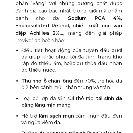
phần “vàng” với những dưỡng chất được
đánh giá cao bậc nhất trong giới mỹ phẩm
dành cho da:
Sodium PCA 4%,
Encapsulated Retinol, chiết xuất cúc vạn
diệp Achillea 2%…,
mang đến giải pháp
“revive” da hoàn hảo:
Điều tiết hoạt động của tuyến dầu dưới
da giúp khắc phục tối đa tình trạng khô
ráp do thiếu ẩm, hoặc dư thừa dầu nhờn
do thiếu nước.
Thu nhỏ lỗ chân lông
đến 70%, trẻ hóa da
ở 2 bên cánh mũi, nhân trung và trán.
Loại bỏ lớp da sần sùi thô ráp,
tái sinh da
căng láng mịn màng
.
Hỗ trợ
làm sạch mụn
cám, mụn đầu đen
và ngừa viêm da.