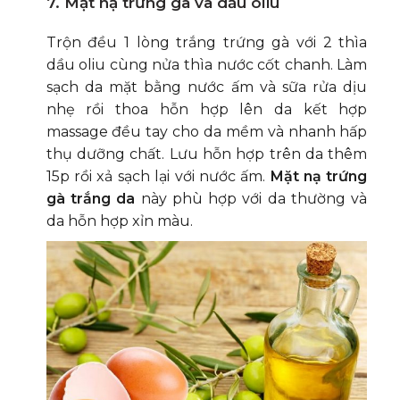
7. Mặt nạ trứng gà và dầu oliu
Trộn đều 1 lòng trắng trứng gà với 2 thìa
dầu oliu cùng nửa thìa nước cốt chanh. Làm
sạch da mặt bằng nước ấm và sữa rửa dịu
nhẹ rồi thoa hỗn hợp lên da kết hợp
massage đều tay cho da mềm và nhanh hấp
thụ dưỡng chất. Lưu hỗn hợp trên da thêm
15p rồi xả sạch lại với nước ấm.
Mặt nạ trứng
gà trắng da
này phù hợp với da thường và
da hỗn hợp xỉn màu.