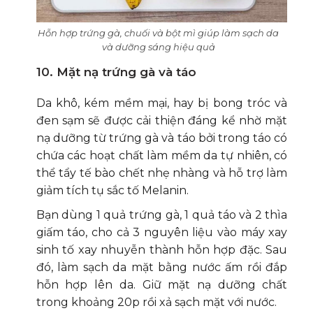
Hỗn hợp trứng gà, chuối và bột mì giúp làm sạch da
và dưỡng sáng hiệu quả
10. Mặt nạ trứng gà và táo
Da khô, kém mềm mại, hay bị bong tróc và
đen sạm sẽ được cải thiện đáng kể nhờ mặt
nạ dưỡng từ trứng gà và táo bởi trong táo có
chứa các hoạt chất làm mềm da tự nhiên, có
thể tẩy tế bào chết nhẹ nhàng và hỗ trợ làm
giảm tích tụ sắc tố Melanin.
Bạn dùng 1 quả trứng gà, 1 quả táo và 2 thìa
giấm táo, cho cả 3 nguyên liệu vào máy xay
sinh tố xay nhuyễn thành hỗn hợp đặc. Sau
đó, làm sạch da mặt bằng nước ấm rồi đắp
hỗn hợp lên da. Giữ mặt nạ dưỡng chất
trong khoảng 20p rồi xả sạch mặt với nước.