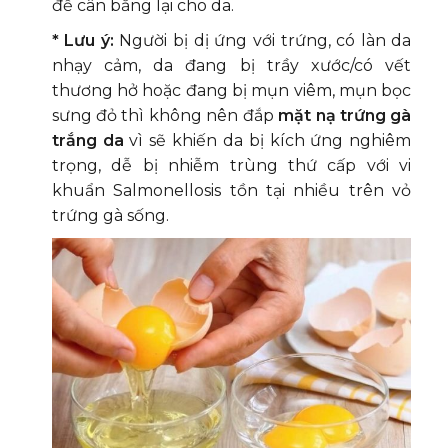
để cân bằng lại cho da.
* Lưu ý:
Người bị dị ứng với trứng, có làn da
nhạy cảm, da đang bị trầy xước/có vết
thương hở hoặc đang bị mụn viêm, mụn bọc
sưng đỏ thì không nên đắp
mặt nạ trứng gà
trắng da
vì sẽ khiến da bị kích ứng nghiêm
trọng, dễ bị nhiễm trùng thứ cấp với vi
khuẩn Salmonellosis tồn tại nhiều trên vỏ
trứng gà sống.