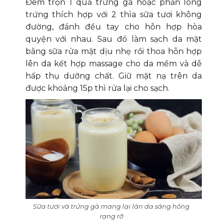
Đem trộn 1 quả trứng gà hoặc phần lòng
trứng thích hợp với 2 thìa sữa tươi không
đường, đánh đều tay cho hỗn hợp hòa
quyện với nhau. Sau đó làm sạch da mặt
bằng sữa rửa mặt dịu nhẹ rồi thoa hỗn hợp
lên da kết hợp massage cho da mềm và dễ
hấp thụ dưỡng chất. Giữ mặt nạ trên da
được khoảng 15p thì rửa lại cho sạch.
Sữa tươi và trứng gà mang lại làn da sáng hồng
rạng rỡ