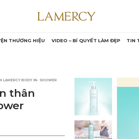
YỆN THƯƠNG HIỆU
VIDEO – BÍ QUYẾT LÀM ĐẸP
TIN 
N LAMERCY BODY IN- SHOWER
àn thân
ower
r số lượng