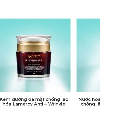
mặt xóa
Kem chống nắng cho da mặt
Kem
Wrinkle
Lamercy UV Expert Sun Screen