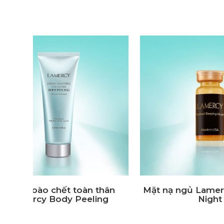
Kem dưỡng da mặt chống lão
Nước 
hóa Lamercy Anti – Wrinkle
chốn
Cream