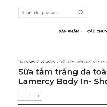
SẢN PHẨM
CÂU CHU
TRANG CHỦ
CỬA HÀNG
SỮA TẮM TRẮNG DA TOÀN THÂ
Sữa tắm trắng da to
Lamercy Body In- Sh
Sữa tắm trắng da toàn thân Lamercy Body In- Showe