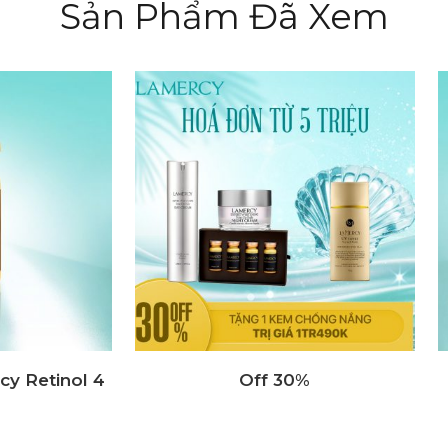
Sản Phẩm Đã Xem
hoa hồng dưỡng da mặt
Tinh chất dưỡng da 
g lão hóa Lamercy Skin
nhăn Lamercy Anti – 
Solution
Serum