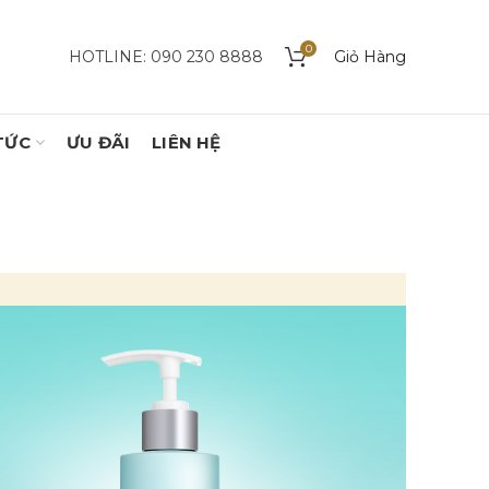
0
HOTLINE: 090 230 8888
Giỏ Hàng
TỨC
ƯU ĐÃI
LIÊN HỆ